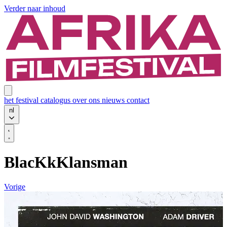
Verder naar inhoud
het festival
catalogus
over ons
nieuws
contact
nl
BlacKkKlansman
Vorige