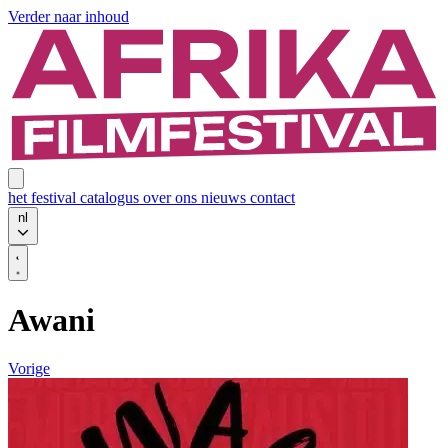
Verder naar inhoud
het festival
catalogus
over ons
nieuws
contact
nl
Awani
Vorige