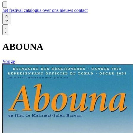
het festival
catalogus
over ons
nieuws
contact
nl
ABOUNA
Vorige