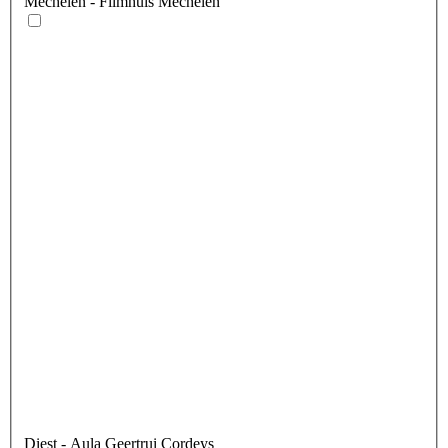
Mechelen
- Filmhuis Mechelen
Diest
- Aula Geertrui Cordeys